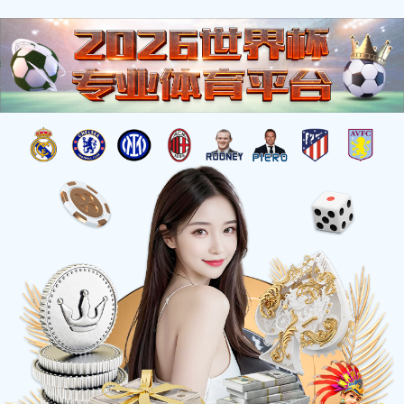
注册入口
乐鱼官方网站
· 体育观看更
便捷
连接你的赛事视野，打造球迷专属的数字主场。
乐鱼官方
网站网页版
提供多终端支持、高清视频、 实时比分与赛事
推荐，让你随时随地畅享体育内容。
网页端入口